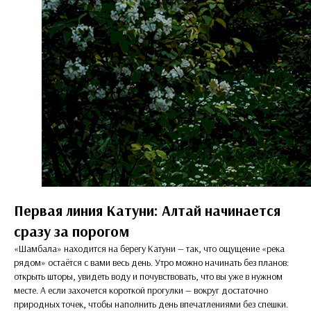
Первая линия Катуни: Алтай начинается
сразу за порогом
«Шамбала» находится на берегу Катуни — так, что ощущение «река
рядом» остаётся с вами весь день. Утро можно начинать без планов:
открыть шторы, увидеть воду и почувствовать, что вы уже в нужном
месте. А если захочется короткой прогулки — вокруг достаточно
природных точек, чтобы наполнить день впечатлениями без спешки.