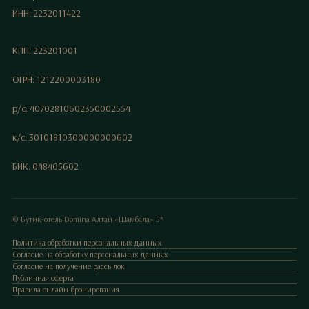
ИНН: 2232011422
КПП: 223201001
ОГРН: 1212200003180
р/с: 40702810602350002554
к/с: 30101810300000000602
БИК: 048405602
© Бутик-отель Domina Алтай «Шамбала» 5*
Политика обработки персональных данных
Согласие на обработку персональных данных
Согласие на получение рассылок
Публичная оферта
Правила онлайн-бронирования