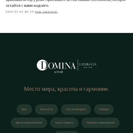
остаётся с вами надолго.
2026-03-04 00:39
Чем заняться?
Место мира, красоты и гармонии.
Блог
Контакты
Частые вопросы
Номера
Центр приключений
Карта курорта
Правила проживания