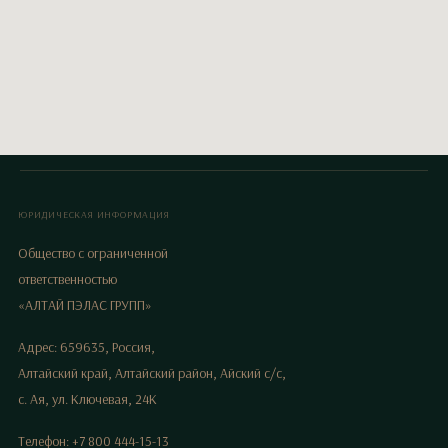
ЮРИДИЧЕСКАЯ ИНФОРМАЦИЯ
Общество с ограниченной
ответственностью
«АЛТАЙ ПЭЛАС ГРУПП»
Адрес: 659635, Россия,
Алтайский край, Алтайский район, Айский с/с,
с. Ая, ул. Ключевая, 24К
Телефон: +7 800 444-15-13