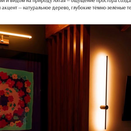
 и видом на природу Алтая — ощущение простора созда
 акцент — натуральное дерево, глубокие тёмно-зелёные т