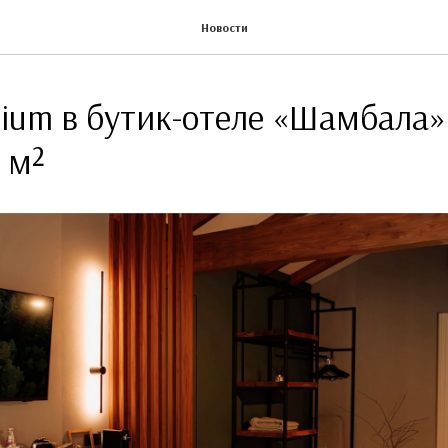
Новости
ium в бутик-отеле «Шамбала»
 м²