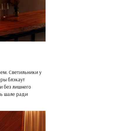
ьем. Светильники у
оры блэкаут
и без лишнего
шь шале ради