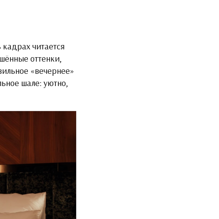
 кадрах читается
ушённые оттенки,
вильное «вечернее»
ьное шале: уютно,