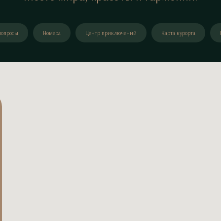
вопросы
Номера
Центр приключений
Карта курорта