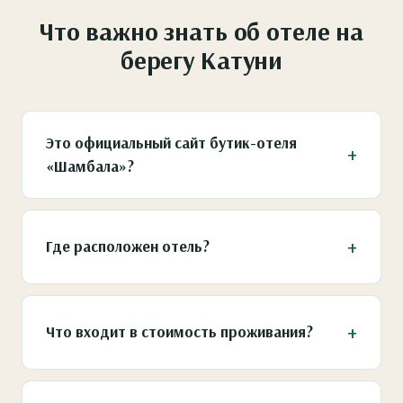
Что важно знать об отеле на
берегу Катуни
Это официальный сайт бутик-отеля
«Шамбала»?
Да, это официальный сайт бутик-отеля
«Шамбала» на берегу Катуни. Здесь можно
Где расположен отель?
посмотреть категории шале, условия
проживания, инфраструктуру и
«Шамбала» находится в Горном Алтае на
забронировать отдых напрямую.
первой линии Катуни, рядом с Бирюзовой
Что входит в стоимость проживания?
Катунью, Тавдинскими пещерами и
природными маршрутами региона.
Проживание в выбранной категории шале,