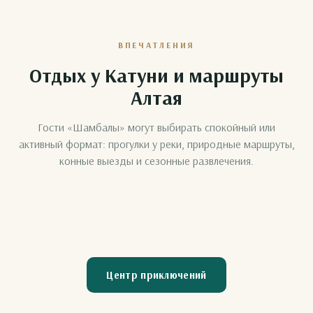
ВПЕЧАТЛЕНИЯ
Отдых у Катуни и маршруты
Алтая
Гости «Шамбалы» могут выбирать спокойный или
активный формат: прогулки у реки, природные маршруты,
Конные
Полёт на
конные выезды и сезонные развлечения.
прогулки
параплане
Катание на
Квадроциклы
Снегоходы
Тюбинг
тройке
Центр приключений