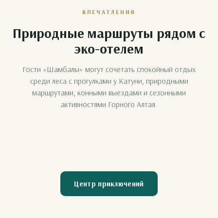
ВПЕЧАТЛЕНИЯ
Природные маршруты рядом с
эко-отелем
Гости «Шамбалы» могут сочетать спокойный отдых
среди леса с прогулками у Катуни, природными
маршрутами, конными выездами и сезонными
Конные
Полёт на
активностями Горного Алтая.
прогулки
параплане
Катание на
Квадроциклы
Снегоходы
Тюбинг
тройке
Центр приключений