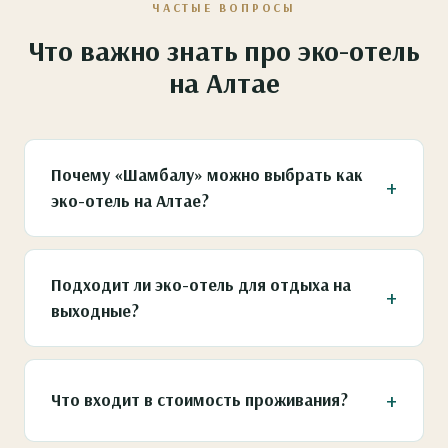
ЧАСТЫЕ ВОПРОСЫ
Что важно знать про эко-отель
на Алтае
Почему «Шамбалу» можно выбрать как
эко-отель на Алтае?
Формат эко-отеля раскрывается через
отдельные шале в природном стиле,
Подходит ли эко-отель для отдыха на
натуральные фактуры, камерную застройку
выходные?
среди леса и расположение на первой линии
Катуни. При этом гости получают сервис 5★,
Да, «Шамбала» подходит для короткого
ресторан, бассейн и Medical SPA.
отдыха на природе: от аэропорта Горно-
Что входит в стоимость проживания?
Алтайск до отеля около 25 минут, а шале,
ресторан, бассейн, термальная зона и