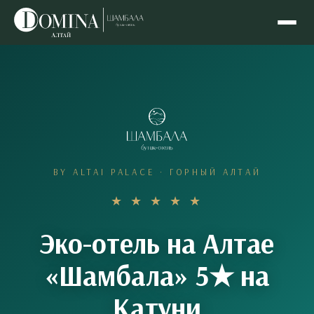
BY ALTAI PALACE · ГОРНЫЙ АЛТАЙ
★ ★ ★ ★ ★
Эко-отель на Алтае
«Шамбала» 5★ на
Катуни