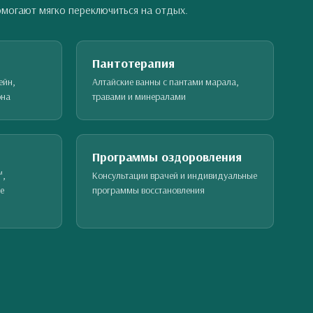
омогают мягко переключиться на отдых.
Пантотерапия
ейн,
Алтайские ванны с пантами марала,
она
травами и минералами
Программы оздоровления
™,
Консультации врачей и индивидуальные
е
программы восстановления