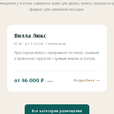
змещения у Катуни: камерное шале для двоих, вилла с видом на 
формат для семейной поездки.
Вилла Люкс
62 м² · до 3 гостей · 1 линия реки
Просторная вилла с панорамной гостиной, спальней
и приватной террасой с прямым видом на Катунь.
от 46 000 ₽
Подробнее →
/ ночь
Все категории размещения