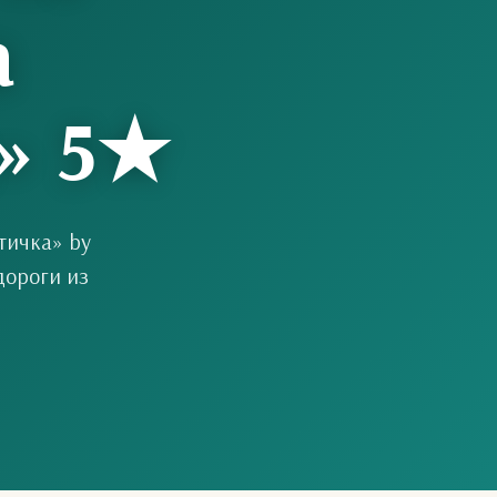
а
а» 5★
тичка» by
дороги из