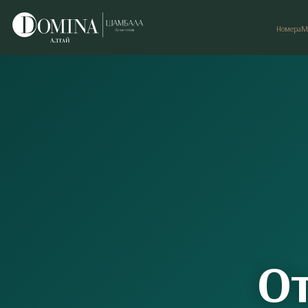
Номера
М
От