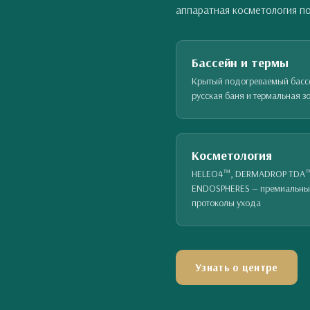
аппаратная косметология п
Бассейн и термы
Крытый подогреваемый басс
русская баня и термальная з
Косметология
HELEO4™, DERMADROP TDA
ENDOSPHERES — премиальны
протоколы ухода
Узнать о центре