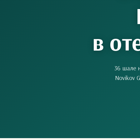
в от
36 шале 
Novikov 