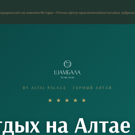
едицинский спа-комплекс
Ресторан «Птичка»
Центр приключений
Контакты
Как добратьс
BY ALTAI PALACE · ГОРНЫЙ АЛТАЙ
★ ★ ★ ★ ★
дых на Алтае