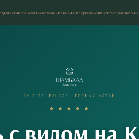
едицинский спа-комплекс
Ресторан «Птичка»
Центр приключений
Контакты
Как добратьс
BY ALTAI PALACE · ГОРНЫЙ АЛТАЙ
★ ★ ★ ★ ★
 с видом на 