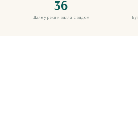
36
Шале у реки и вилла с видом
Бу