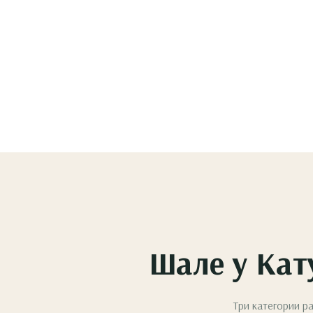
Шале у Кат
Три категории р