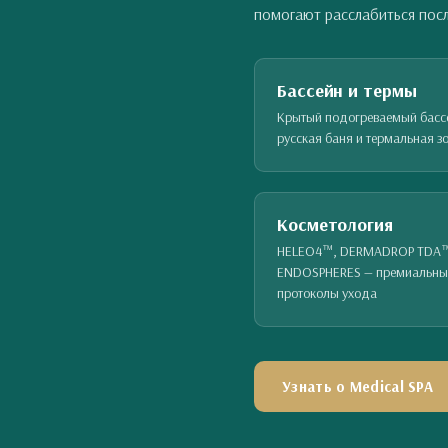
помогают расслабиться посл
Бассейн и термы
Крытый подогреваемый басс
русская баня и термальная з
Косметология
HELEO4™, DERMADROP TDA
ENDOSPHERES — премиальны
протоколы ухода
Узнать о Medical SPA