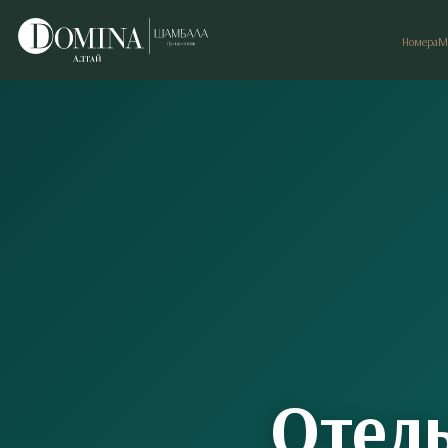
Номера
М
Отель