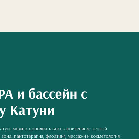
PA и бассейн с
у Катуни
Катунь можно дополнить восстановлением: тёплый
 зона, пантотерапия, флоатинг, массажи и косметология