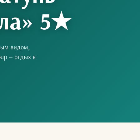
ала» 5★
мным видом,
oup — отдых в