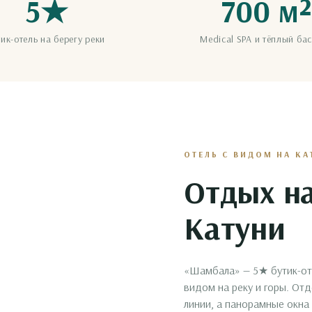
5★
700 м²
тик-отель на берегу реки
Medical SPA и тёплый ба
ОТЕЛЬ С ВИДОМ НА КА
Отдых н
Катуни
«Шамбала» — 5★ бутик-отел
видом на реку и горы. От
линии, а панорамные окна