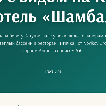
отель «Шамб
ь на берегу Катуни: шале у реки, вилла с панора
 тёплый бассейн и ресторан «Птичка» от Novikov Gr
Горном Алтае с сервисом 5★.
TravelLine