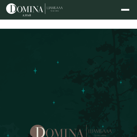
Отель Domina Алтай Шамбала 5* на берегу Катуни