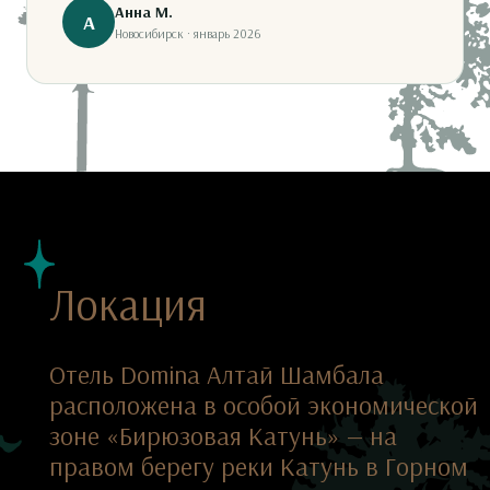
Анна М.
А
Новосибирск · январь 2026