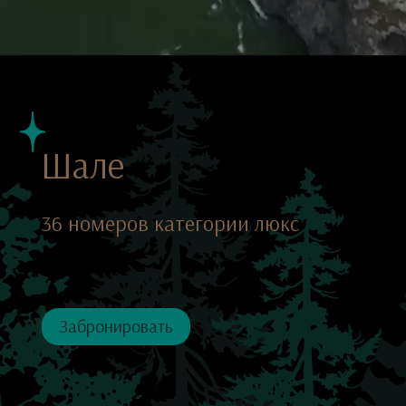
Алтае для пар и семей, ценящих
пространство, тишину и природу без
компромисса с комфортом.