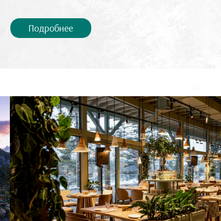
Локация
Отель Domina Алтай Шамбала
расположена в особой экономической
зоне «Бирюзовая Катунь» — на
правом берегу реки Катунь в Горном