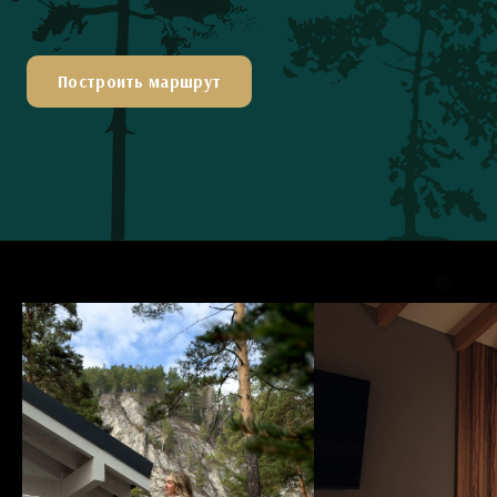
Построить маршрут
Первый ресторан Novikov
Group
на Алтае
Огромная терраса, парящая прямо
над рекой, дарит потрясающие виды
и атмосферу настоящего праздника.
В интерьере — стильные детали,
в меню — насыщенные вкусы и
ароматные блюда, которые
перенесут вас в самое сердце Грузии.
Почувствуйте гармонию природы,
уюта и гастрономического
удовольствия