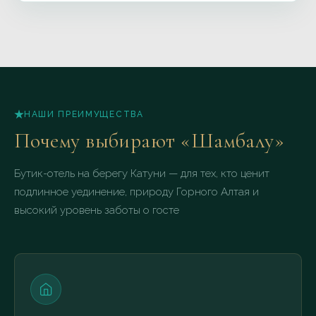
бронировании.
Да, у нас есть опыт проведения камерных свадеб
(до 80 гостей), ретритов и корпоративов. Под
событие мы закрываем выбранный кластер шале и
выделяем персонального координатора.
НАШИ ПРЕИМУЩЕСТВА
Почему выбирают «Шамбалу»
Бутик-отель на берегу Катуни — для тех, кто ценит
подлинное уединение, природу Горного Алтая и
высокий уровень заботы о госте