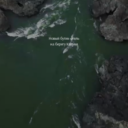
Забронировать
Новый бутик-отель
на берегу Катуни
Каждое шале в «Шамбале» — это отдельный
дом площадью от 38 м² с панорамными
окнами на Катунь и горные склоны.
Натуральное дерево сибирской сосны,
алтайский камень, экологичные материалы
ручной работы. Собственная терраса для
завтрака над рекой. Идеальный отель на