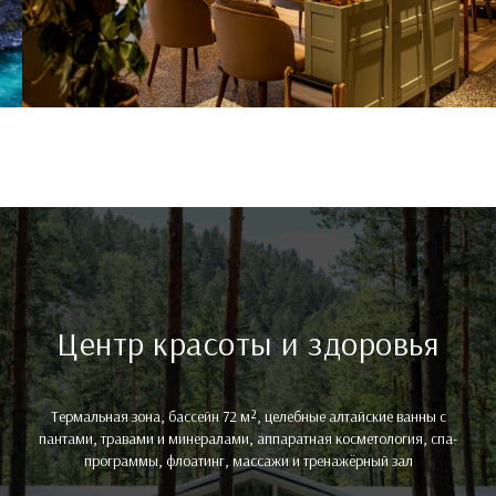
Алтае. До Тавдинских пещер пешком
10 минут. До аэропорта Горно-
Алтайск — 45 км (45 минут езды).
Ближайший горнолыжный курорт
Манжерок — 8 км. Рядом —
Чемальский тракт, Семинский
перевал, озеро Ая. Удобное
расположение делает «Шамбалу»
идеальной базой для экскурсий по
Забронировать
Горному Алтаю.
Центр красоты и здоровья
Термальная зона, бассейн 72 м², целебные алтайские ванны с
пантами, травами и минералами, аппаратная косметология, спа-
программы, флоатинг, массажи и тренажёрный зал