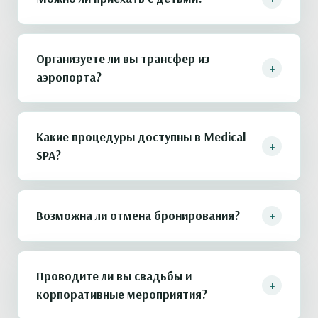
посещение бассейна и термальной зоны, Wi-Fi на
всей территории, парковка.
Да, «Шамбала» — семейный отель. Работает
детский клуб с анимацией и мастер-классами,
Организуете ли вы трансфер из
+
доступны семейные шале и дополнительные
аэропорта?
кровати. Для детей до 5 лет — проживание
бесплатно.
Да, мы организуем трансфер на премиальных
автомобилях из аэропорта Горно-Алтайск (25 мин)
Какие процедуры доступны в Medical
+
и Барнаул (4 ч). Стоимость трансфера можно
SPA?
включить в бронирование.
Пантотерапия, флоатинг, косметология на
аппаратах HELEO4™, DERMADROP TDA™ и
+
Возможна ли отмена бронирования?
ENDOSPHERES, массажи, консультации врачей и
индивидуальные программы оздоровления от 3
Бесплатная отмена доступна за 14 дней до
до 14 дней.
заезда. При отмене в более поздние сроки
Проводите ли вы свадьбы и
+
действуют условия выбранного тарифа —
корпоративные мероприятия?
подробности указаны в каждом тарифе при