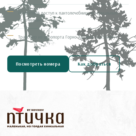
Приватный доступ к пантолечебнице и термальным
источникам
Трансфер из аэропорта Горно-Алтайск за 25 минут
Посмотреть номера
Как добраться