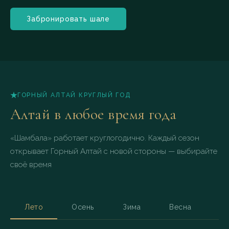
Локация
Забронировать шале
Отель располагается
в окружении невероятной
природы: с одной стороны
раскинулась самая
красивая река региона —
Катунь, с другой —
величественные скалы
ГОРНЫЙ АЛТАЙ КРУГЛЫЙ ГОД
и загадочные Тавдинские
Алтай в любое время года
пещеры
Забронировать
«Шамбала» работает круглогодично. Каждый сезон
открывает Горный Алтай с новой стороны — выбирайте
своё время
Лето
Осень
Зима
Весна